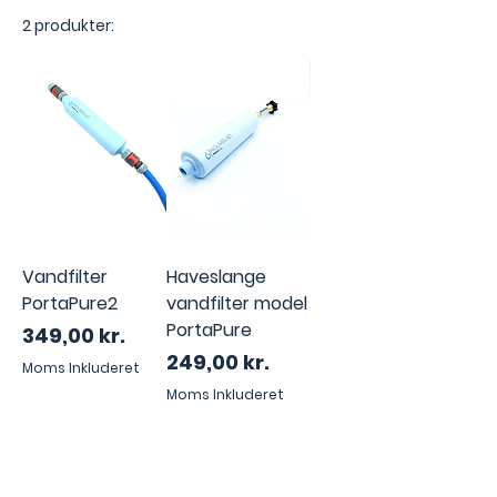
2 produkter:
Vandfilter
Haveslange
PortaPure2
vandfilter model
PortaPure
Pris
349,00 kr.
Pris
249,00 kr.
Moms Inkluderet
Moms Inkluderet
Kontakt