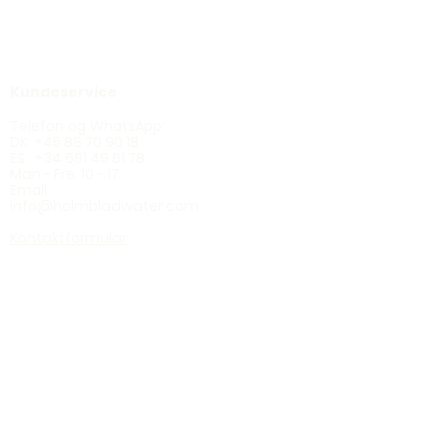
Holmblad Vand
Calle Miguel Angel Jimenez
29649 Riviera del Sol
Malaga, Spanien
Kundeservice
Telefon og WhatsApp:
DK:
+45 88 70 90 18
ES :
+34 691 49 61 78
Man - Fre: 10 - 17
Email:
info@holmbladwater.c
om
Kontaktformular
Produkter
Ecoline LD36
Ecoline Ultra
Oceano
Blackline RO
Flertrins filtre
Hele huset
Brusefilter
Udefilter