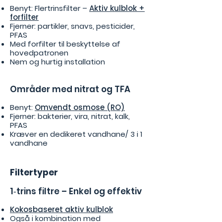
Benyt: Flertrinsfilter –
Aktiv kulblok +
forfilter
Fjerner: partikler, snavs, pesticider,
PFAS
Med forfilter til beskyttelse af
hovedpatronen
Nem og hurtig installation
Områder med nitrat og TFA
Benyt:
Omvendt osmose (RO)
Fjerner: bakterier, vira, nitrat, kalk,
PFAS
Kræver en dedikeret vandhane/ 3 i 1
vandhane
Filtertyper
1‑trins filtre – Enkel og effektiv
Kokosbaseret aktiv kulblok
Også i kombination med