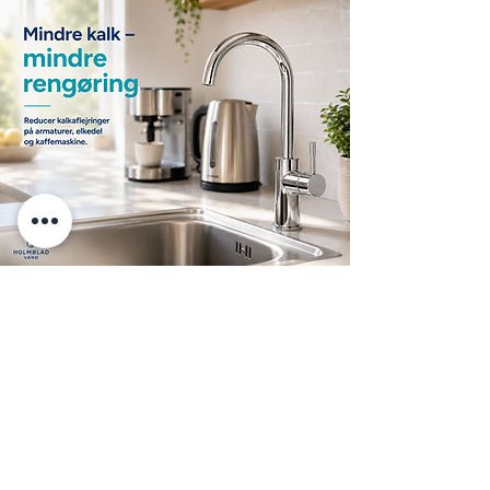
Kontakt
Holmblad Vand
Calle Miguel Angel Jimenez
29649 Riviera del Sol
Malaga, Spanien
Kundeservice
Telefon og WhatsApp:
DK:
+45 88 70 90 18