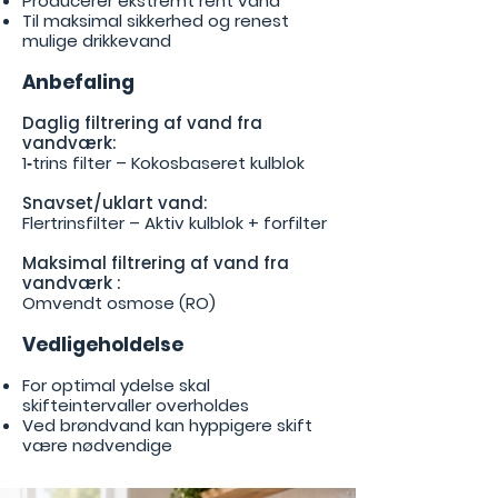
Producerer ekstremt rent vand
Til maksimal sikkerhed og renest
mulige drikkevand
Anbefaling​​
Daglig filtrering af vand fra
vandværk:
1‑trins filter – Kokosbaseret kulblok
Snavset/uklart vand:
Flertrinsfilter – Aktiv kulblok + forfilter
Maksimal filtrering
af vand fra
vandværk
:
Omvendt osmose (RO)
Vedligeholdelse
For optimal ydelse skal
skifteintervaller overholdes
Ved brøndvand kan hyppigere skift
være nødvendige