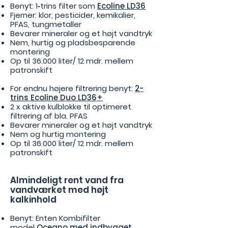
Benyt: 1‑trins filter som
Ecoline LD36
Fjerner: klor, pesticider, kemikalier,
PFAS, tungmetaller
Bevarer mineraler og et højt vandtryk
Nem, hurtig og pladsbesparende
montering
Op til 36.000 liter/ 12 mdr. mellem
patronskift
For endnu højere filtrering benyt:
2-
trins Ecoline Duo LD36+
2 x aktive kulblokke til optimeret
filtrering af bla. PFAS
Bevarer mineraler og et højt vandtryk
Nem og hurtig montering
Op til 36.000 liter/ 12 mdr. mellem
patronskift
Almindeligt rent vand fra
vandværket med højt
kalkinhold
Benyt: Enten Kombifilter
model
Oceano med indbygget