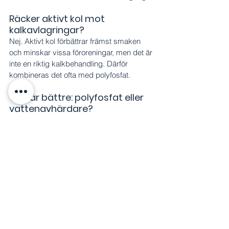
Räcker aktivt kol mot 
kalkavlagringar?
Nej. Aktivt kol förbättrar främst smaken 
och minskar vissa föroreningar, men det är 
inte en riktig kalkbehandling. Därför 
kombineras det ofta med polyfosfat.
Vad är bättre: polyfosfat eller 
vattenavhärdare?
Det beror på behovet. En vattenavhärdare 
är effektiv för hela huset, men tar bort 
mineraler och tillsätter natrium. Polyfosfat 
är ofta mer relevant för dricksvatten, där 
man vill bevara mineralerna.
Hur ofta bör filtret bytas?
De flesta patroner bör bytas ungefär var 
6:e till 12:e månad. I mycket hårt vatten 
eller hög användning kan byte vara 