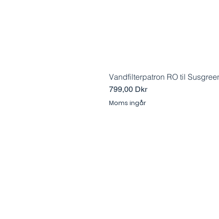
Vandfilterpatron RO til Susgre
Pris
799,00 Dkr
Moms ingår
Kontakta
Holmblad Vand
Calle Miguel Angel Jimenez
29649 Riviera del Sol
Malaga, Spanien