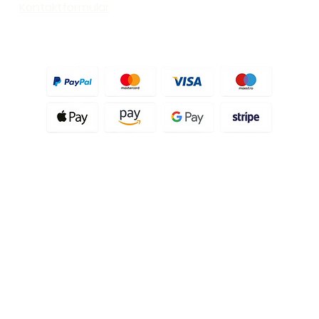
Externt filter
Kontaktformulär
Villkor och bestämmelser
Integritetspolicy