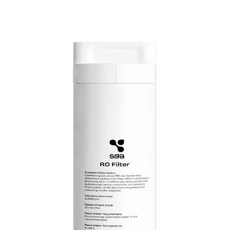
Längd: 254 mm
Rekommenderat fi
Bör bytas ut se
användning. V
kombinera det 
kolfilter om du 
vatten.
Livsmedel godkänt
Ej godkänt för dri