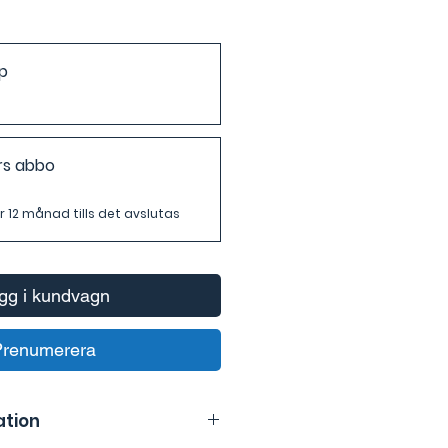
p
rs abbo
r 12 månad tills det avslutas
gg i kundvagn
Prenumerera
ation