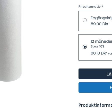
Prisalternativ
*
Engångskö
89,00 Dkr
12 månede
Spar 10%
80,10 Dkr
va
Lä
Produktinform