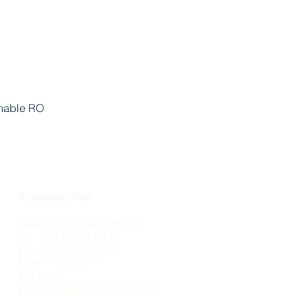
Snabbvisning
enable RO
Produkter
Kundservice
Ecoline LD36
Telefon och WhatsApp:
Ecoline Ultra
DK: +45 88 70 90 18
Oceano
ES: +34 691 49 61 78
Blackline RO
Mån - Fre: 10 - 17
Flerstegsfilter
E-post:
Hela huset
info@holmbladwater.com
Duschfilter