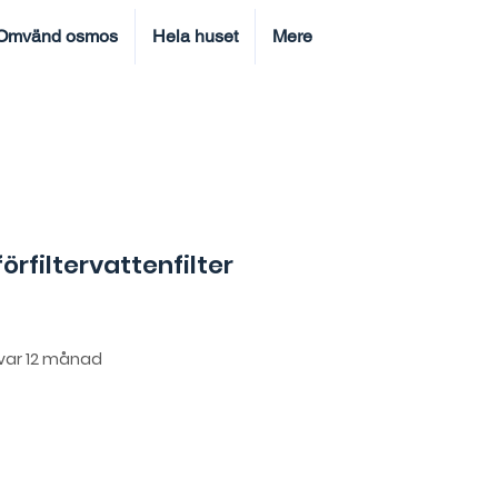
Omvänd osmos
Hela huset
Mere
rfiltervattenfilter
Pris
var 12 månad