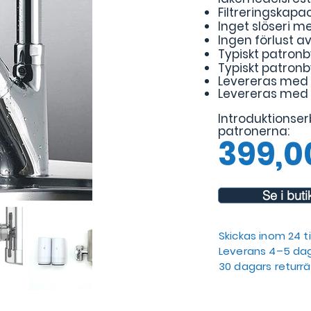
Filtreringskapac
Inget slöseri m
Ingen förlust 
Typiskt patronb
Typiskt patronb
Levereras med
Levereras med a
Introduktionser
patronerna:
399,00
Se i but
Skickas inom 24 
Leverans 4–5 da
30 dagars returrä