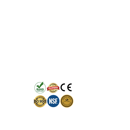
Information
Filterguide
Vad filtreras?
Vanliga frågor
Manualer
Blogg
Nyheter
Nyhetsbrev
Ångra köp