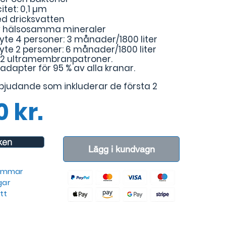
itet: 0,1 µm
ed dricksvatten
av hälsosamma mineraler
yte 4 personer: 3 månader/1800 liter
yte 2 personer: 6 månader/1800 liter
 2 ultramembranpatroner.
dapter för 95 % av alla kranar.
bjudande som inkluderar de första 2
 kr.
iken
Lägg i kundvagn
timmar
gar
tt