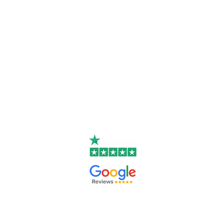
Kontakta
Holmblad Vand
Calle Miguel Angel Jimenez
29649 Riviera del Sol
Malaga, Spanien