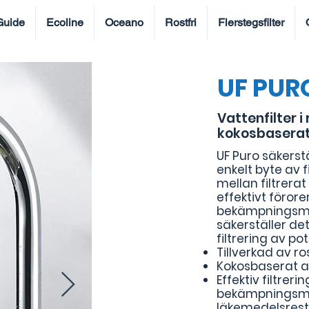
Guide
Ecoline
Oceano
Rostfri
Flerstegsfilter
UF PUR
Vattenfilter i
kokosbaserat
UF Puro säkerst
enkelt byte av f
mellan filtrera
effektivt förore
bekämpningsme
säkerställer de
filtrering av pot
Tillverkad av ros
Kokosbaserat a
Effektiv filtrer
bekämpningsmed
läkemedelsrest