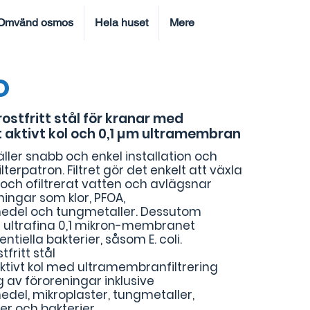
Omvänd osmos
Hela huset
Mere
O
 rostfritt stål för kranar med
 aktivt kol och 0,1 µm ultramembran
äller snabb och enkel installation och
ilterpatron. Filtret gör det enkelt att växla
t och ofiltrerat vatten och avlägsnar
ningar som klor, PFOA,
del och tungmetaller. Dessutom
t ultrafina 0,1 mikron-membranet
entiella bakterier, såsom E. coli.
tfritt stål
ktivt kol med ultramembranfiltrering
ing av föroreningar inklusive
el, mikroplaster, tungmetaller,
er och bakterier