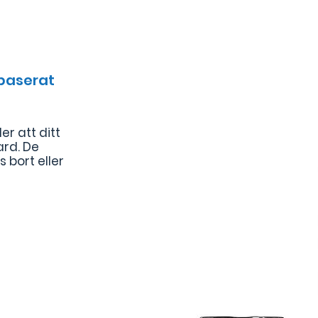
sbaserat
er att ditt
ard. De
 bort eller