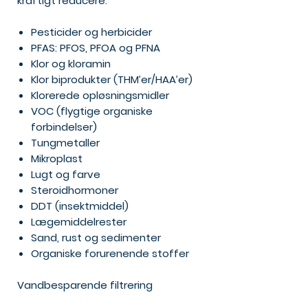
kraftigt reducere:
Pesticider og herbicider
PFAS: PFOS, PFOA og PFNA
Klor og kloramin
Klor biprodukter (THM’er/HAA’er)
Klorerede opløsningsmidler
VOC (flygtige organiske
forbindelser)
Tungmetaller
Mikroplast
Lugt og farve
Steroidhormoner
DDT (insektmiddel)
Lægemiddelrester
Sand, rust og sedimenter
Organiske forurenende stoffer
Vandbesparende filtrering