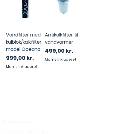
Vandfilter med
Antikalkfilter til
kulblok/kalkfilter,
vandvarmer
model Oceano
Pris
499,00 kr.
Pris
999,00 kr.
Moms Inkluderet
Moms Inkluderet
Kontakt
Holmblad Vand
Calle Miguel Angel Jimenez
29649 Riviera del Sol
Malaga, Spanien
Kundeservice
Telefon og WhatsApp: