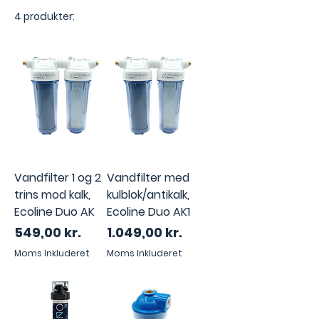
4 produkter:
Vandfilter 1 og 2
Vandfilter med
trins mod kalk,
kulblok/antikalk,
Ecoline Duo AK
Ecoline Duo AK1
Pris
Pris
549,00 kr.
1.049,00 kr.
Moms Inkluderet
Moms Inkluderet