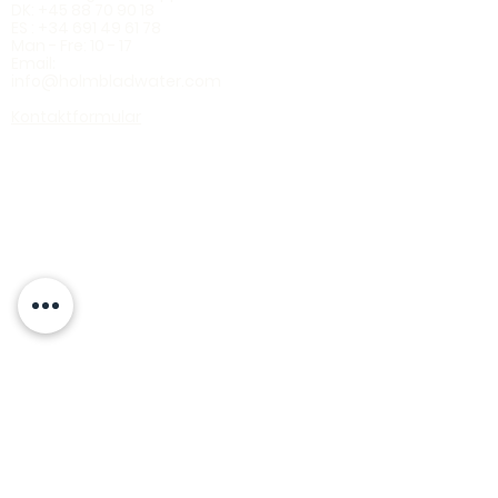
DK:
+45 88 70 90 18
ES :
+34 691 49 61 78
Man - Fre: 10 - 17
Email:
info@holmbladwater.c
om
Kontaktformular
Produkter
Ecoline LD36
Ecoline Ultra
Oceano
Blackline RO
Flertrins filtre
Hele huset
Brusefilter
Udefilter
Information
Filterguide
Hvad filtreres
FAQ
Manualer
Blog